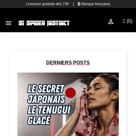
Livraison gratuite dès 75€
|
Marque française

(0)

DERNIERS POSTS