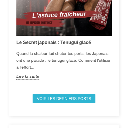
Le Secret japonais : Tenugui glacé
Bie
Quand la chaleur fait chuter tes perfs, les Japonais
Le g
ont une parade : le tenugui glacé. Comment l'utiliser
plei
à l'effort...
de t
Lire la suite
Lire
VOIR LES DERNIERS POSTS