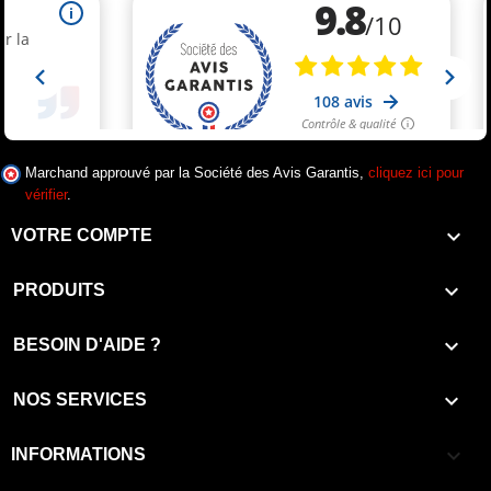
Marchand approuvé par la Société des Avis Garantis,
cliquez ici pour
vérifier
.

VOTRE COMPTE

PRODUITS

BESOIN D'AIDE ?

NOS SERVICES
keyboard_arrow_down
INFORMATIONS