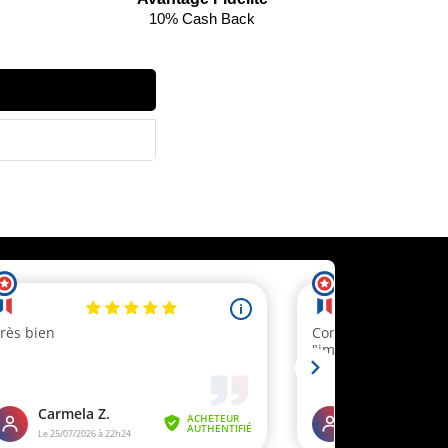
10% Cash Back
ecevez un code réduction
 client.