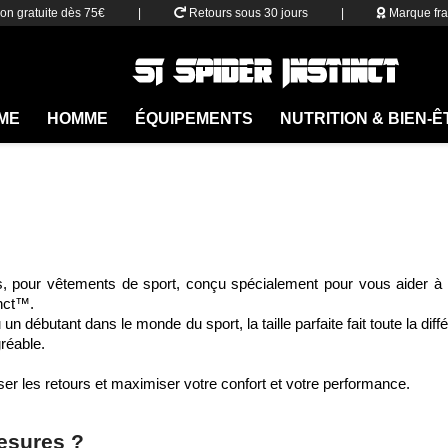
son gratuite dès 75€
|
Retours sous 30 jours
|
Marque fra
ME
HOMME
ÉQUIPEMENTS
NUTRITION & BIEN-
s, pour vêtements de sport, conçu spécialement pour vous aider à tr
nct™.
n débutant dans le monde du sport, la taille parfaite fait toute la di
réable.
er les retours et maximiser votre confort et votre performance.
esures ?