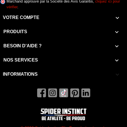
Marchand approuvé par la Société des Avis Garantis,
cliquez ici pour
vérifier
.

VOTRE COMPTE

PRODUITS

BESOIN D'AIDE ?

NOS SERVICES
keyboard_arrow_down
INFORMATIONS