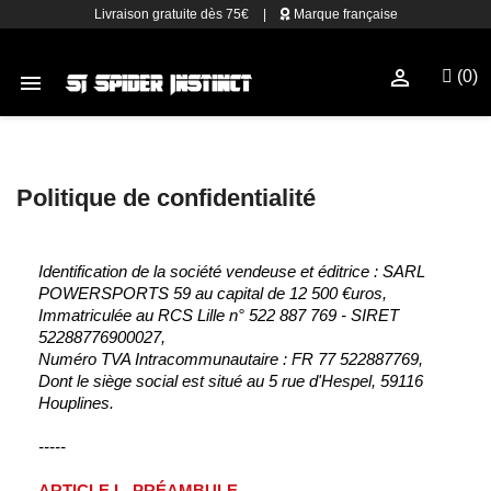
Livraison gratuite dès 75€
|
Marque française

(0)

Politique de confidentialité
Identification de la société vendeuse et éditrice : SARL
POWERSPORTS 59 au capital de 12 500 €uros,
Immatriculée au RCS Lille n° 522 887 769 - SIRET
52288776900027,
Numéro TVA Intracommunautaire : FR 77 522887769,
Dont le siège social est situé au 5 rue d'Hespel, 59116
Houplines.
-----
ARTICLE I - PRÉAMBULE