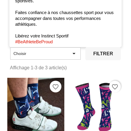
sportives.
Faites confiance à nos chaussettes sport pour vous
accompagner dans toutes vos performances
athlétiques.
Libérez votre Instinct Sportif
#BeAthleteBeProud

FILTRER
Choisir
Affichage 1-3 de 3 article(s)
favorite_border
favorite_border