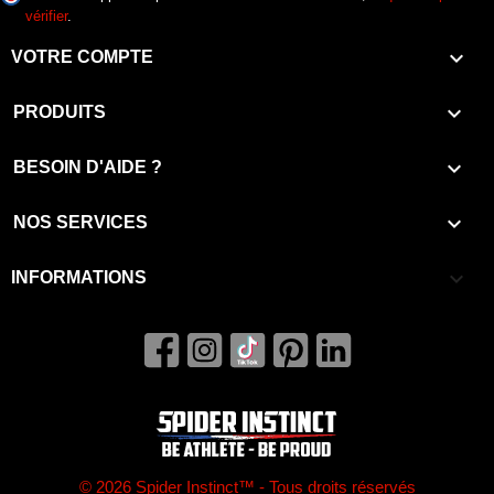
vérifier
.

VOTRE COMPTE

PRODUITS

BESOIN D'AIDE ?

NOS SERVICES
keyboard_arrow_down
INFORMATIONS
© 2026 Spider Instinct™ - Tous droits réservés