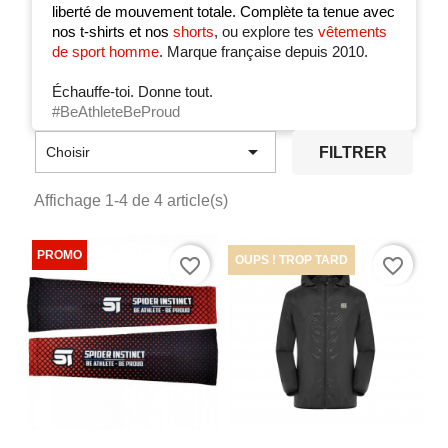
liberté de mouvement totale. Complète ta tenue avec
nos
t-shirts
et nos
shorts
, ou explore tes
vêtements
de sport homme
. Marque française depuis 2010.
Échauffe-toi. Donne tout.
#BeAthleteBeProud

FILTRER
Choisir
Affichage 1-4 de 4 article(s)
OUPS ! TROP TARD
favorite_border
favorite_border