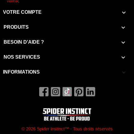
vérifier
.

VOTRE COMPTE

PRODUITS

BESOIN D'AIDE ?

NOS SERVICES
keyboard_arrow_down
INFORMATIONS
© 2026 Spider Instinct™ - Tous droits réservés