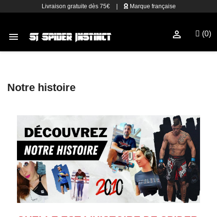
Livraison gratuite dès 75€
|
Marque française

(0)

Notre histoire