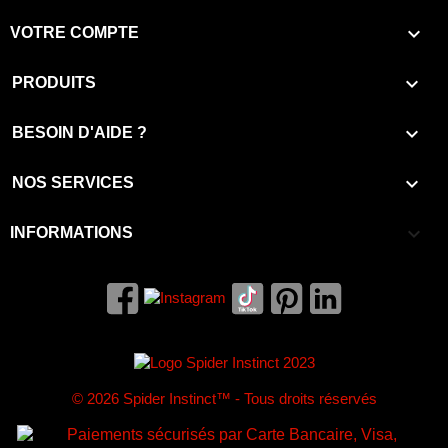

VOTRE COMPTE

PRODUITS

BESOIN D'AIDE ?

NOS SERVICES
keyboard_arrow_down
INFORMATIONS
© 2026 Spider Instinct™ - Tous droits réservés