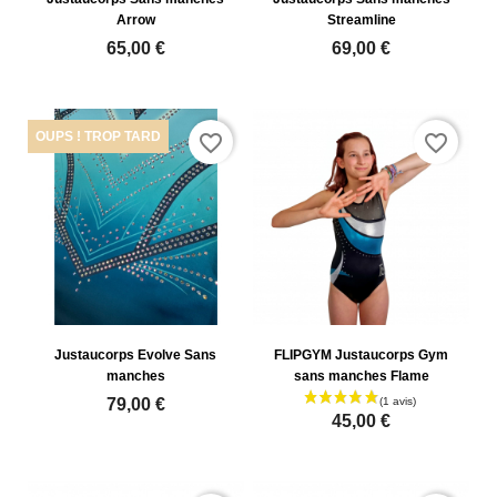
Arrow
Streamline
65,00 €
69,00 €
OUPS ! TROP TARD
favorite_border
favorite_border
Justaucorps Evolve Sans
FLIPGYM Justaucorps Gym
manches
sans manches Flame
79,00 €
45,00 €