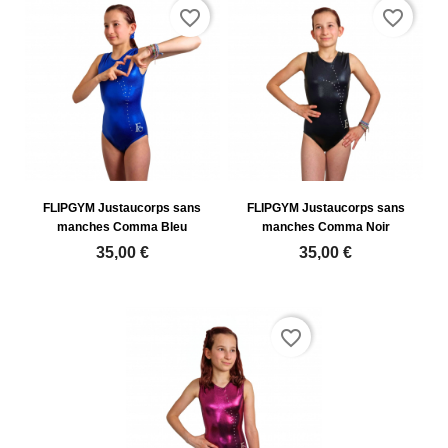
favorite_border
favorite_border
FLIPGYM Justaucorps sans
FLIPGYM Justaucorps sans
manches Comma Bleu
manches Comma Noir
35,00 €
35,00 €
favorite_border