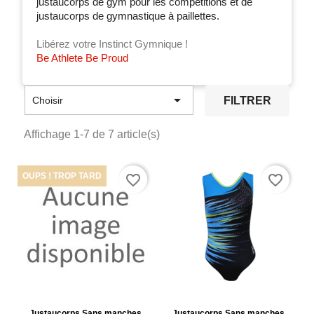
justaucorps de gym pour les compétitions et de
justaucorps de gymnastique à paillettes.
Libérez votre Instinct Gymnique !
Be Athlete Be Proud

FILTRER
Choisir
Affichage 1-7 de 7 article(s)
OUPS ! TROP TARD
favorite_border
favorite_border
Justaucorps Sans manches
Justaucorps Sans manches