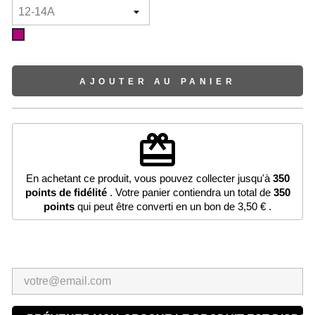
Cherry
AJOUTER AU PANIER
redeem
En achetant ce produit, vous pouvez collecter jusqu'à
350
points de fidélité
. Votre panier contiendra un total de
350
points
qui peut être converti en un bon de
3,50 €
.