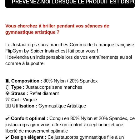
PRÉVENEZ-MOI LORSQUE LE PRODUIT EST DISPON
Vous cherchez à briller pendant vos séances de
gymnastique artistique ?
Le Justaucorps sans manches Comma de la marque française
FlipGym by Spider Instinct est fait pour vous !
Il deviendra un indispensable lors de vos entraînements au sol
comme à la poutre.
🧵
Composition :
80% Nylon / 20% Spandex
🩱
Type :
Justaucorps sans manches
💎
Strass :
Reflet diamant
👚
Col :
Virgule
🤸‍♀️
Utilisation :
Gymnastique Artistique
✔️
Confort optimal :
Conçu en 80% Nylon et 20% Spandex, ce
justaucorps gym vous offre un confort exceptionnel et une
liberté de mouvement optimale
✔️
Design élégant :
Ce justaucorps gymnastique fille a un