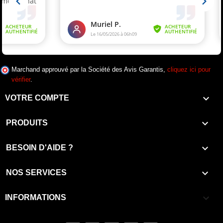
Marchand approuvé par la Société des Avis Garantis,
cliquez ici pour
vérifier
.

VOTRE COMPTE

PRODUITS

BESOIN D'AIDE ?

NOS SERVICES
keyboard_arrow_down
INFORMATIONS