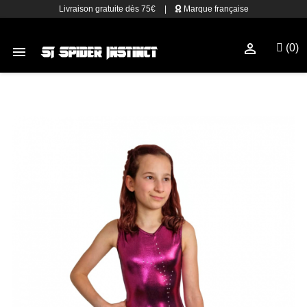
Livraison gratuite dès 75€
|
Marque française

(0)
