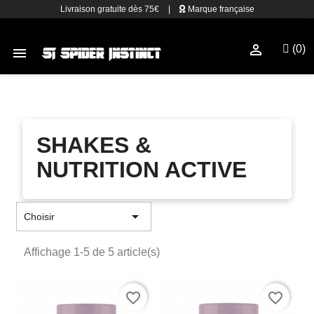
Livraison gratuite dès 75€
|
Marque française

(0)

SHAKES &
NUTRITION ACTIVE

Choisir
Affichage 1-5 de 5 article(s)
favorite_border
favorite_border