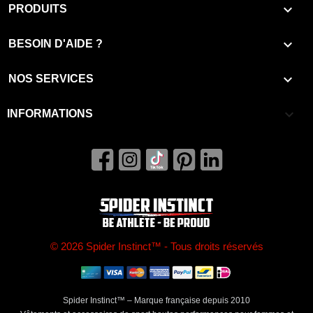

PRODUITS

BESOIN D'AIDE ?

NOS SERVICES
keyboard_arrow_down
INFORMATIONS
© 2026 Spider Instinct™ - Tous droits réservés
Spider Instinct™ – Marque française depuis 2010