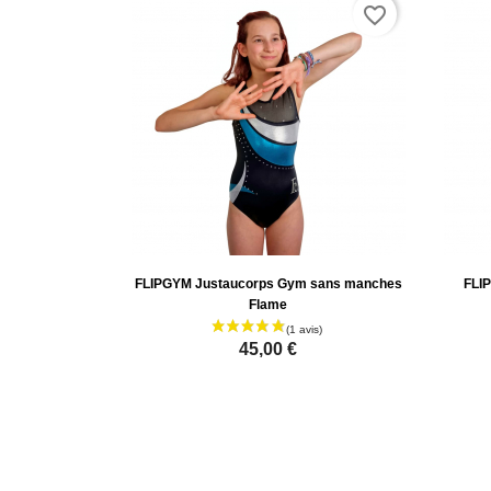
favorite_border
FLIPGYM Justaucorps Gym sans manches
FLI
Flame
45,00 €