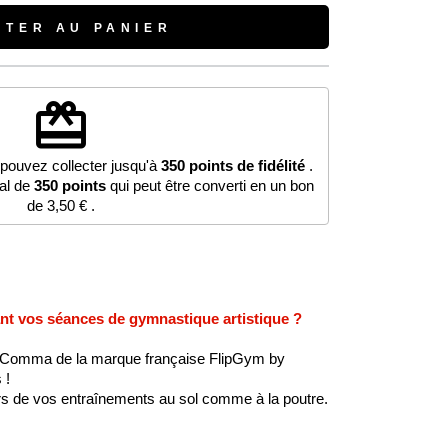
UTER AU PANIER
redeem
 pouvez collecter jusqu'à
350
points de fidélité
.
tal de
350
points
qui peut être converti en un bon
de
3,50 €
.
ant vos séances de gymnastique artistique ?
Comma de la marque française FlipGym by
 !
ors de vos entraînements au sol comme à la poutre.