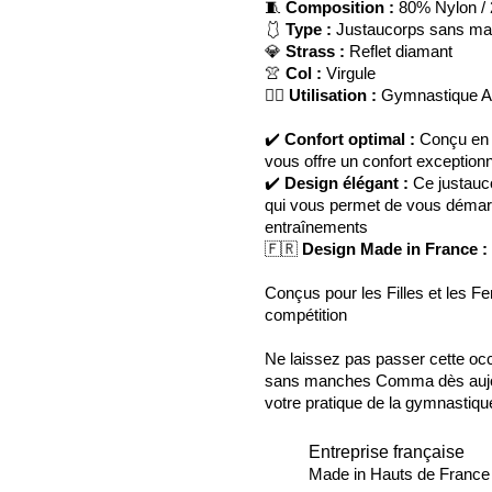
🧵
Composition :
80% Nylon /
🩱
Type :
Justaucorps sans m
💎
Strass :
Reflet diamant
👚
Col :
Virgule
🤸‍♀️
Utilisation :
Gymnastique Ar
✔️
Confort optimal :
Conçu en 
vous offre un confort exception
✔️
Design élégant :
Ce justauc
qui vous permet de vous démar
entraînements
🇫🇷
Design Made in France :
Conçus pour les Filles et les F
compétition
Ne laissez pas passer cette o
sans manches Comma dès aujou
votre pratique de la gymnastique
Entreprise française
Made in Hauts de France