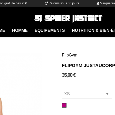
son gratuite dès 75€
|
Retours sous 30 jours
|
Marque fra
ME
HOMME
ÉQUIPEMENTS
NUTRITION & BIEN-
FlipGym
FLIPGYM JUSTAUCOR
35,00 €
Cherry