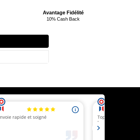
Avantage Fidélité
10% Cash Back
ecevez un code réduction
 client.