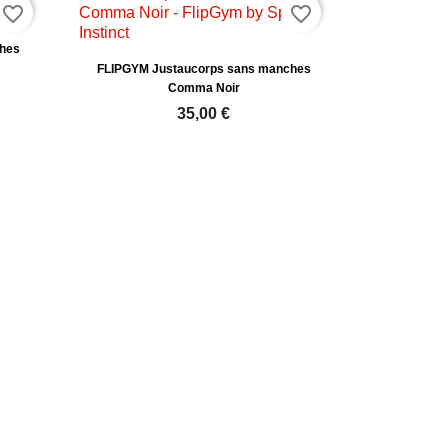
favorite_border
favorite_border
hes
FLIPGYM Justaucorps sans manches
Comma Noir
35,00 €