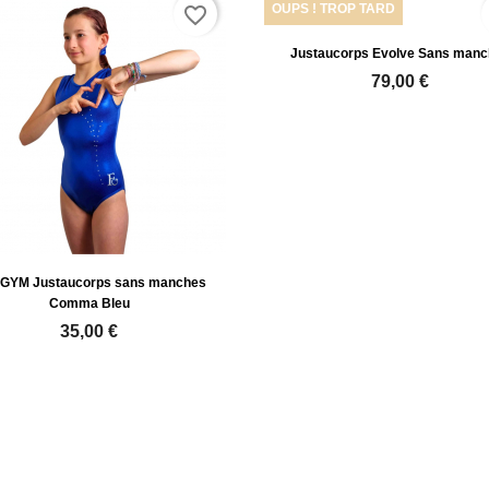
OUPS ! TROP TARD
favorite_border
Justaucorps Evolve Sans manc
79,00 €
PGYM Justaucorps sans manches
Comma Bleu
35,00 €