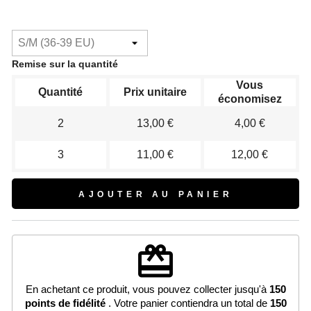
(1 avis)
Remise sur la quantité
Vous
Quantité
Prix unitaire
économisez
2
13,00 €
4,00 €
3
11,00 €
12,00 €
AJOUTER AU PANIER
redeem
En achetant ce produit, vous pouvez collecter jusqu'à
150
points de fidélité
. Votre panier contiendra un total de
150