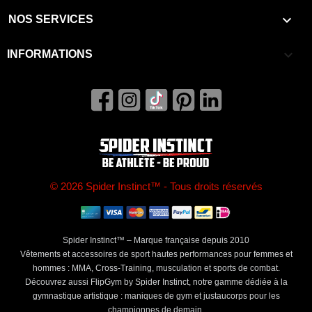

NOS SERVICES
keyboard_arrow_down
INFORMATIONS
© 2026 Spider Instinct™ - Tous droits réservés
Spider Instinct™ – Marque française depuis 2010
Vêtements et accessoires de sport hautes performances pour femmes et
hommes : MMA, Cross-Training, musculation et sports de combat.
Découvrez aussi FlipGym by Spider Instinct, notre gamme dédiée à la
gymnastique artistique : maniques de gym et justaucorps pour les
championnes de demain.