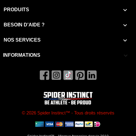

PRODUITS

BESOIN D'AIDE ?

NOS SERVICES
keyboard_arrow_down
INFORMATIONS
© 2026 Spider Instinct™ - Tous droits réservés