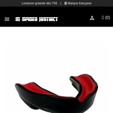
Livraison gratuite dès 75€
|
Marque française

(0)
