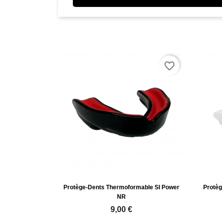
favorite_border
Protège-Dents Thermoformable SI Power
Protè
NR
9,00 €