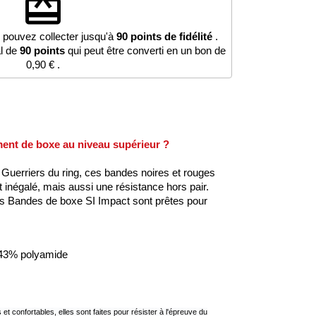
redeem
 pouvez collecter jusqu'à
90
points de fidélité
.
al de
90
points
qui peut être converti en un bon de
0,90 €
.
ment de boxe au niveau supérieur ?
Guerriers du ring, ces bandes noires et rouges
 inégalé, mais aussi une résistance hors pair.
Les Bandes de boxe SI Impact sont prêtes pour
43% polyamide
et confortables, elles sont faites pour résister à l'épreuve du