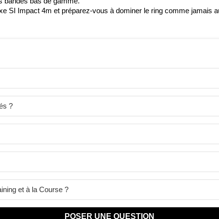
es bandes bas de gamme.
oxe SI Impact 4m et préparez-vous à dominer le ring comme jamais a
és ?
ining et à la Course ?
POSER UNE QUESTION