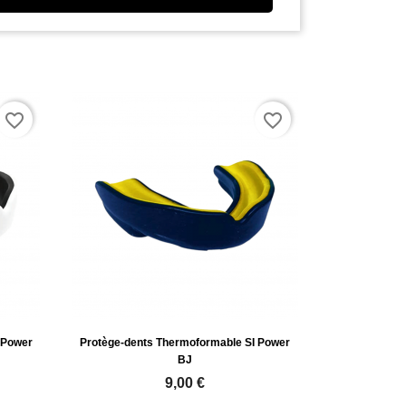
favorite_border
favorite_border
 Power
Protège-dents Thermoformable SI Power
BJ
9,00 €