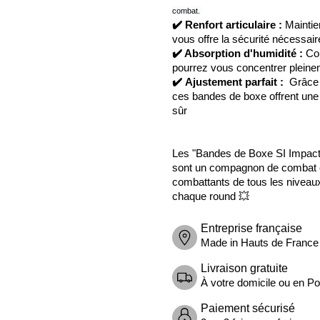
combat.
✔️
Renfort articulaire :
Maintien
vous offre la sécurité nécessai
✔️
Absorption d'humidité :
Con
pourrez vous concentrer pleine
✔️
Ajustement parfait :
Grâce à
ces bandes de boxe offrent une
sûr
Les "Bandes de Boxe SI Impact 
sont un compagnon de combat e
combattants de tous les niveau
chaque round 💥
Entreprise française
Made in Hauts de France
Livraison gratuite
À votre domicile ou en Poi
Paiement sécurisé