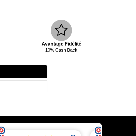
Avantage Fidélité
10% Cash Back
ecevez un code réduction
 client.