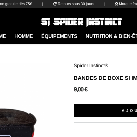
son gratuite dès 75€
|
Retours sous 30 jours
|
Marque fra
ME
HOMME
ÉQUIPEMENTS
NUTRITION & BIEN-
Spider Instinct®
BANDES DE BOXE SI I
9,00 €
AJO