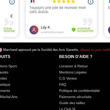
Marchand approuvé par la Société des Avis Garantis,
cliquez ici pour vérifi
UITS
BESOIN D'AIDE ?
ions Sport
Livraison & Retour
autés
Mentions Légales
ntes
C.G Ventes
stique
FAQ
ements
Politique de confidentialité
Martial Arts
Paiements sécurisés
Guide des tailles
Le Club SI