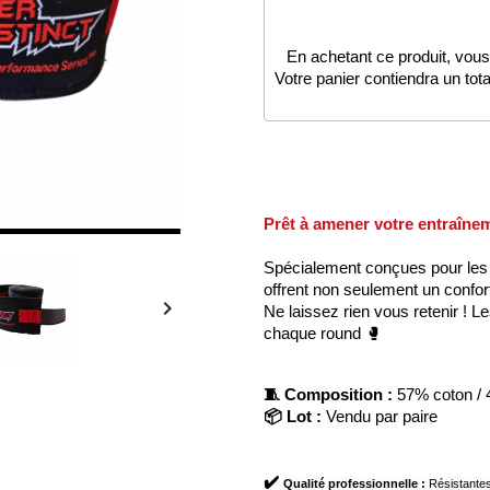
En achetant ce produit, vous
Votre panier contiendra un tot
Prêt à amener votre entraîne
Spécialement conçues pour les 
offrent non seulement un confort

Ne laissez rien vous retenir ! 
chaque round 🥊
🧵
Composition :
57% coton / 
📦
Lot :
Vendu par paire
✔️
Qualité professionnelle
:
Résistantes 