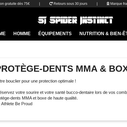
son gratuite dès 75€
|
Retours sous 30 jours
|
Marque fra
ME
HOMME
ÉQUIPEMENTS
NUTRITION & BIEN-
PROTÈGE-DENTS MMA & BO
tre bouclier pour une protection optimale !
éservez votre sourire et votre santé bucco-dentaire lors de vos com
otège-dents MMA et boxe de haute qualité.
 Athlete Be Proud