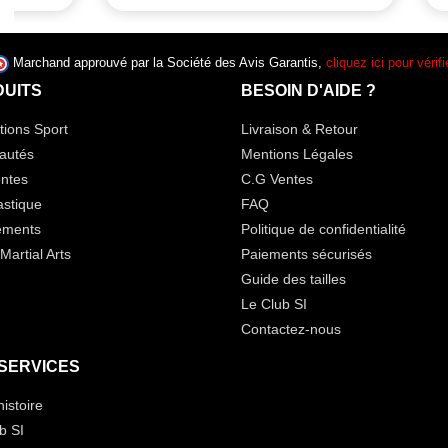
Marchand approuvé par la Société des Avis Garantis,
cliquez ici pour vérifi
UITS
BESOIN D'AIDE ?
ions Sport
Livraison & Retour
autés
Mentions Légales
ntes
C.G Ventes
stique
FAQ
ements
Politique de confidentialité
Martial Arts
Paiements sécurisés
Guide des tailles
Le Club SI
Contactez-nous
SERVICES
histoire
b SI