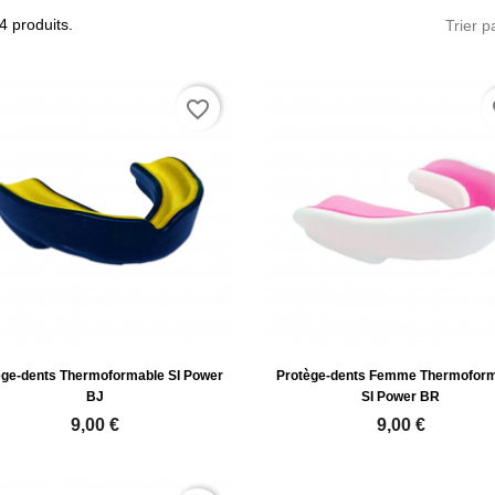
 4 produits.
Trier p
favorite_border
fa
ège-dents Thermoformable SI Power
Protège-dents Femme Thermofor
BJ
SI Power BR
9,00 €
9,00 €