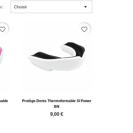

ar :
Choisir
vorite_border
favorite_border
mable
Protège-Dents Thermoformable SI Power
BN
9,00 €