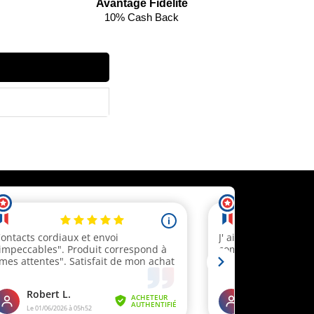
Avantage Fidélité
10% Cash Back
ecevez un code réduction
 client.