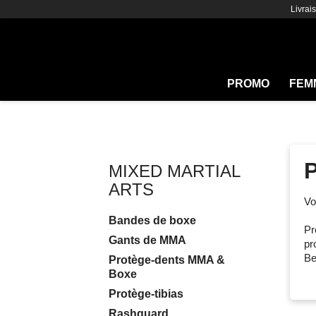
Livrai
PROMO
FEM
MIXED MARTIAL
ARTS
Vo
Bandes de boxe
Pr
Gants de MMA
pr
Be
Protège-dents MMA &
Boxe
Protège-tibias
Rashguard