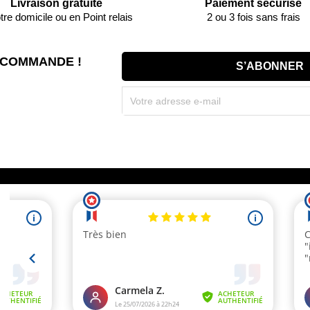
Livraison gratuite
Paiement sécurisé
tre domicile ou en Point relais
2 ou 3 fois sans frais
 COMMANDE !
Souscrivez immédiatement à notre newsletter et r
(par mail). * Code promo valable une seule fois par