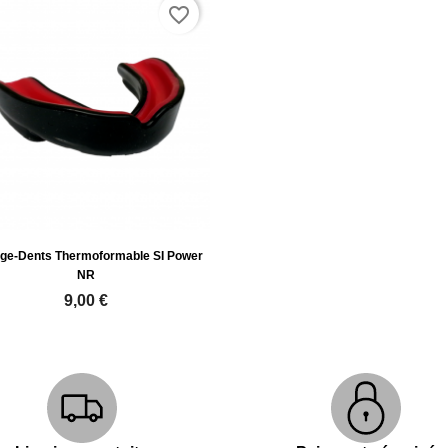
favorite_border
ège-Dents Thermoformable SI Power
NR
9,00 €