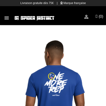
Livraison gratuite dès 75€
|
Marque française

(0)
