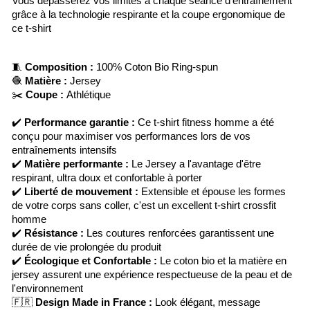
Vous dépasserez vos limites à chaque séance d'entraînement
grâce à la technologie respirante et la coupe ergonomique de
ce t-shirt
🧵
Composition :
100% Coton Bio Ring-spun
🧶
Matière :
Jersey
✂️
Coupe :
Athlétique
✔️
Performance garantie :
Ce t-shirt fitness homme a été
conçu pour maximiser vos performances lors de vos
entraînements intensifs
✔️
Matière performante :
Le Jersey a l'avantage d'être
respirant, ultra doux et confortable à porter
✔️
Liberté de mouvement :
Extensible et épouse les formes
de votre corps sans coller, c'est un excellent t-shirt crossfit
homme
✔️
Résistance :
Les coutures renforcées garantissent une
durée de vie prolongée du produit
✔️
Écologique et Confortable :
Le coton bio et la matière en
jersey assurent une expérience respectueuse de la peau et de
l'environnement
🇫🇷
Design Made in France :
Look élégant, message