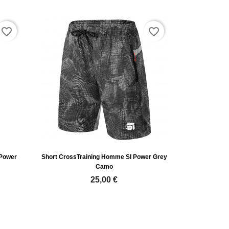
favorite_border
favorite_border
 Power
Short CrossTraining Homme SI Power Grey
Camo
25,00 €