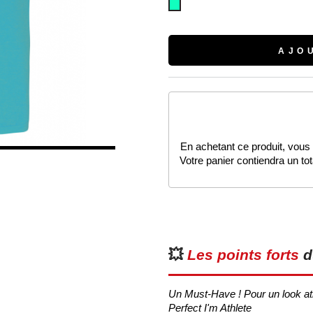
Light
Turquoise
AJO
En achetant ce produit, vous
Votre panier contiendra un to
💥
Les points forts
du
Un Must-Have ! Pour un look athl
Perfect I'm Athlete