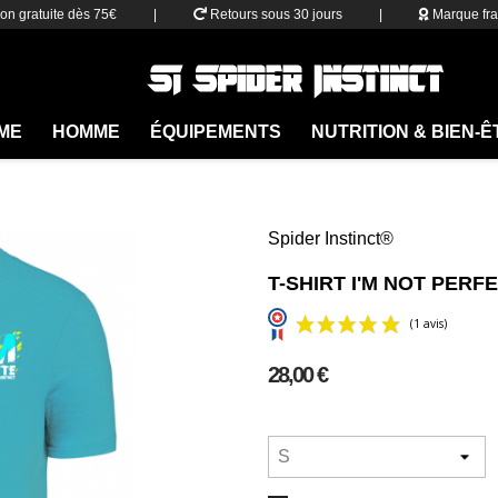
son gratuite dès 75€
|
Retours sous 30 jours
|
Marque fra
ME
HOMME
ÉQUIPEMENTS
NUTRITION & BIEN-
Spider Instinct®
T-SHIRT I'M NOT PERF
28,00 €