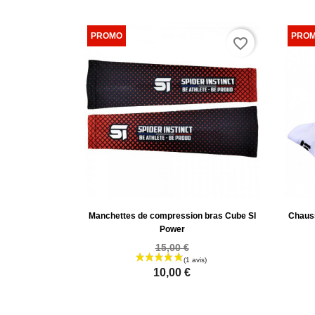
favorite_border
Manchettes de compression bras Cube SI
Chauss
Power
15,00 €
10,00 €