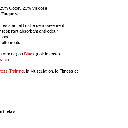
 25% Coton/ 25% Viscose
t Turquoise
 résistant et fluidité de mouvement
 respirant absorbant anti-odeur
chage
rottements
u marine) ou
Black
(noir intense)
rance
ross-Training
, la Musculation, le Fitness et
nt relais