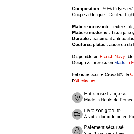
Composition :
50% Polyester/
Coupe athlétique -
Couleur Ligh
Matière innovante :
extensible,
Matière moderne :
Tissu jersey
Durable :
traitement anti-boulo
Coutures plates :
absence de f
Disponible en
French Navy
(ble
Design & Impression
Made i
n F
Fabriqué pour le Crossfit®, le
C
l'
Athlétisme
Entreprise française
Made in Hauts de France
Livraison gratuite
À votre domicile ou en Poi
Paiement sécurisé
2 ou 3 fois sans frais