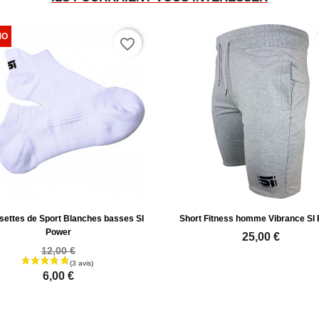
favorite_border
ettes de Sport Blanches basses SI
Short Fitness homme Vibrance SI
Power
25,00 €
12,00 €
6,00 €