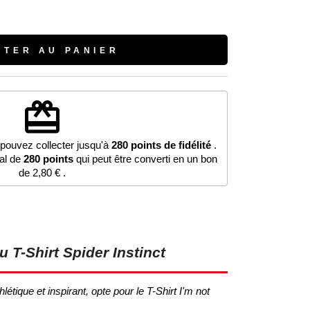
UTER AU PANIER
redeem
 pouvez collecter jusqu'à
280
points de fidélité
.
tal de
280
points
qui peut être converti en un bon
de
2,80 €
.
 T-Shirt Spider Instinct
étique et inspirant, opte pour le T-Shirt I'm not