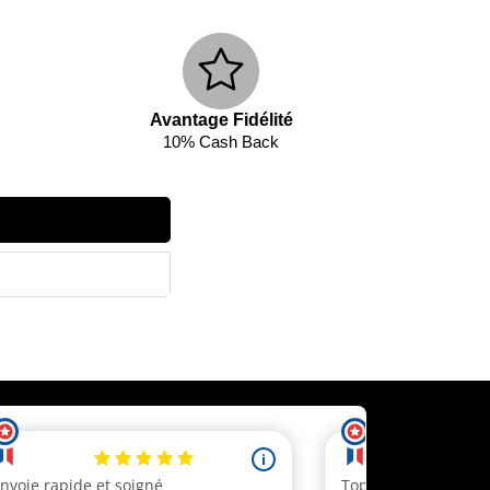
Avantage Fidélité
10% Cash Back
ecevez un code réduction
 client.