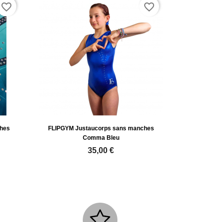
favorite_border
favorite_border
hes
FLIPGYM Justaucorps sans manches
Comma Bleu
35,00 €