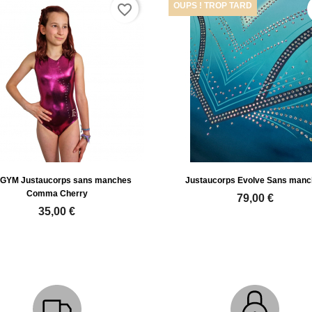
OUPS ! TROP TARD
favorite_border
PGYM Justaucorps sans manches
Justaucorps Evolve Sans manc
Comma Cherry
79,00 €
35,00 €