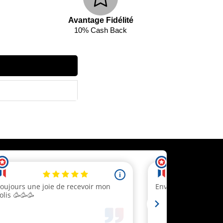
Avantage Fidélité
10% Cash Back
ecevez un code réduction
 client.