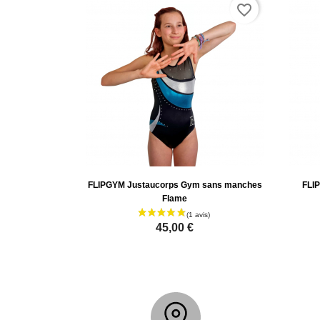
favorite_border
FLIPGYM Justaucorps Gym sans manches
FLI
Flame
45,00 €