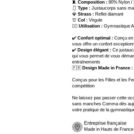
🧵
Composition :
80% Nylon /
🩱
Type :
Justaucorps sans m
💎
Strass :
Reflet diamant
👚
Col :
Virgule
🤸‍♀️
Utilisation :
Gymnastique Ar
✔️
Confort optimal :
Conçu en 
vous offre un confort exception
✔️
Design élégant :
Ce justauc
qui vous permet de vous démar
entraînements
🇫🇷
Design Made in France :
Conçus pour les Filles et les F
compétition
Ne laissez pas passer cette o
sans manches Comma dès aujou
votre pratique de la gymnastique
Entreprise française
Made in Hauts de France