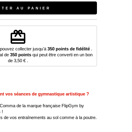
UTER AU PANIER
redeem
 pouvez collecter jusqu'à
350
points de fidélité
.
tal de
350
points
qui peut être converti en un bon
de
3,50 €
.
ant vos séances de gymnastique artistique ?
Comma de la marque française FlipGym by
 !
ors de vos entraînements au sol comme à la poutre.