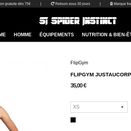
son gratuite dès 75€
|
Retours sous 30 jours
|
Marque fra
ME
HOMME
ÉQUIPEMENTS
NUTRITION & BIEN-
FlipGym
FLIPGYM JUSTAUCOR
35,00 €
Noir