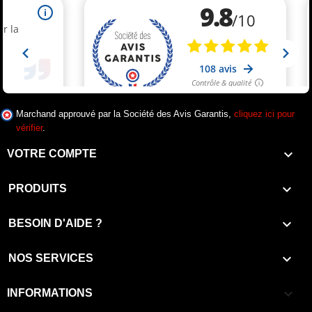
Marchand approuvé par la Société des Avis Garantis,
cliquez ici pour
vérifier
.

VOTRE COMPTE

PRODUITS

BESOIN D'AIDE ?

NOS SERVICES
keyboard_arrow_down
INFORMATIONS