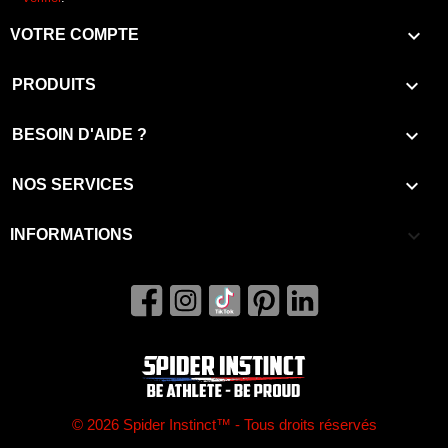

VOTRE COMPTE

PRODUITS

BESOIN D'AIDE ?

NOS SERVICES
keyboard_arrow_down
INFORMATIONS
© 2026 Spider Instinct™ - Tous droits réservés