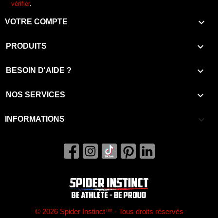
vérifier
.

VOTRE COMPTE

PRODUITS

BESOIN D'AIDE ?

NOS SERVICES
keyboard_arrow_down
INFORMATIONS
© 2026 Spider Instinct™ - Tous droits réservés