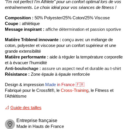
"I'm not perfect I'm Athlete" pour un confort optimal lors de vos
entraînements. Le choix idéal pour vos séances de fitness !
Composition :
50% Polyester/25% Coton/25% Viscose
Coupe :
athlétique
Message inspirant :
affiche détermination et passion sportive
Matière Triblend innovante :
conçu avec un mélange de
coton, polyester et viscose pour un confort supérieur et une
grande extensibilité
Matière performante :
aide à réguler la température corporelle
et à évacuer l'humidité
Anti-boulochage :
assure un aspect neuf et durable au t-shirt
Résistance :
Zone épaule à épaule renforcée
Design & impression
Made i
n France 🇫🇷
Fabriqué pour le Crossfit®, le
Cross-Training
, le Fitness et
l'Athlétisme
📐
Guide des tailles
Entreprise française
Made in Hauts de France