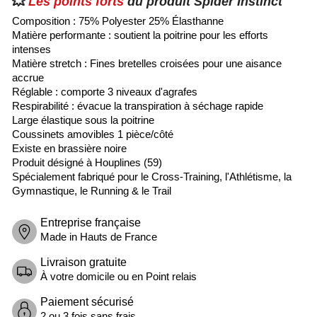
💥
Les points forts
du produit Spider Instinct
Composition : 75% Polyester 25% Élasthanne
Matière performante : soutient la poitrine pour les efforts
intenses
Matière stretch : Fines bretelles croisées pour une aisance
accrue
Réglable : comporte 3 niveaux d'agrafes
Respirabilité : évacue la transpiration à séchage rapide
Large élastique sous la poitrine
Coussinets amovibles 1 pièce/côté
Existe en brassière
noire
Produit désigné à Houplines (59)
Spécialement fabriqué pour le Cross-Training, l'Athlétisme, la
Gymnastique, le Running & le Trail
Entreprise française
Made in Hauts de France
Livraison gratuite
À votre domicile ou en Point relais
Paiement sécurisé
2 ou 3 fois sans frais