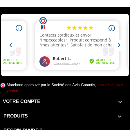
Marchand approuvé par la Société des Avis Garantis,
cliquez ici pour
vérifier
.

VOTRE COMPTE

PRODUITS