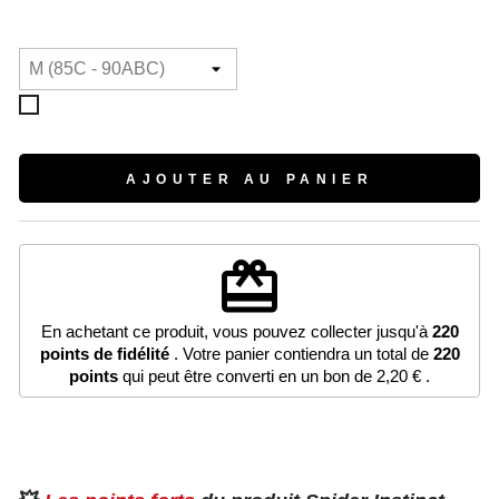
(2 avis)
Blanc
AJOUTER AU PANIER
redeem
En achetant ce produit, vous pouvez collecter jusqu'à
220
points de fidélité
. Votre panier contiendra un total de
220
points
qui peut être converti en un bon de
2,20 €
.