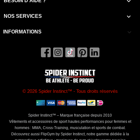

BESOIN D'AIDE ?

NOS SERVICES
keyboard_arrow_down
INFORMATIONS
© 2026 Spider Instinct™ - Tous droits réservés
Spider Instinct™ – Marque française depuis 2010
Vêtements et accessoires de sport hautes performances pour femmes et
hommes : MMA, Cross-Training, musculation et sports de combat.
Découvrez aussi FlipGym by Spider Instinct, notre gamme dédiée à la