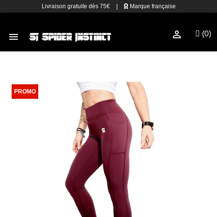
Livraison gratuite dès 75€
|
Marque française

(0)
