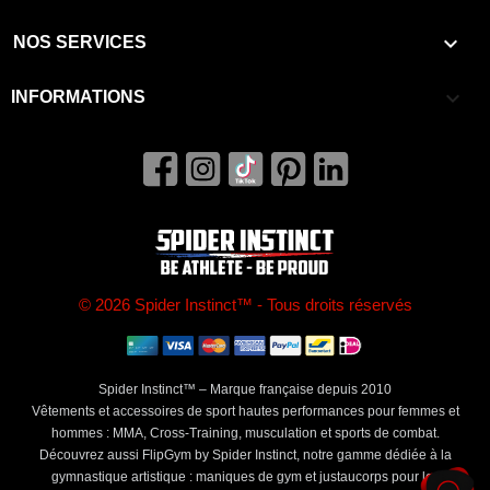

NOS SERVICES
keyboard_arrow_down
INFORMATIONS
© 2026 Spider Instinct™ - Tous droits réservés
Spider Instinct™ – Marque française depuis 2010
Vêtements et accessoires de sport hautes performances pour femmes et
hommes : MMA, Cross-Training, musculation et sports de combat.
Découvrez aussi FlipGym by Spider Instinct, notre gamme dédiée à la
gymnastique artistique : maniques de gym et justaucorps pour les