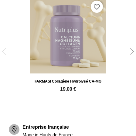
favorite_border
FARMASI Collagène Hydrolysé CA-MG
19,00 €
Entreprise française
Made in Hauts de France