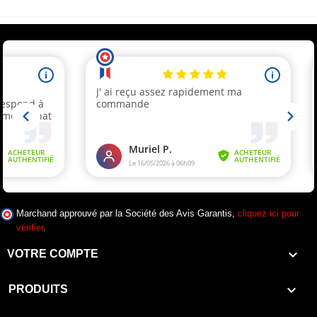
Marchand approuvé par la Société des Avis Garantis,
cliquez ici pour
vérifier
.

VOTRE COMPTE

PRODUITS