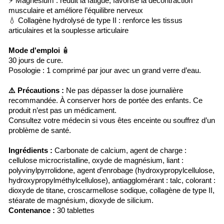
⚡ Magnésium : réduit la fatigue, favorise la décontraction
musculaire et améliore l’équilibre nerveux
💧 Collagène hydrolysé de type II : renforce les tissus
articulaires et la souplesse articulaire
Mode d'emploi
🧴
30 jours de cure.
Posologie : 1 comprimé par jour avec un grand verre d’eau.
⚠️ Précautions :
Ne pas dépasser la dose journalière
recommandée. À conserver hors de portée des enfants. Ce
produit n’est pas un médicament.
Consultez votre médecin si vous êtes enceinte ou souffrez d’un
problème de santé.
Ingrédients :
Carbonate de calcium, agent de charge :
cellulose microcristalline, oxyde de magnésium, liant :
polyvinylpyrrolidone, agent d’enrobage (hydroxypropylcellulose,
hydroxypropylméthylcellulose), antiagglomérant : talc, colorant :
dioxyde de titane, croscarmellose sodique, collagène de type II,
stéarate de magnésium, dioxyde de silicium.
Contenance :
30 tablettes