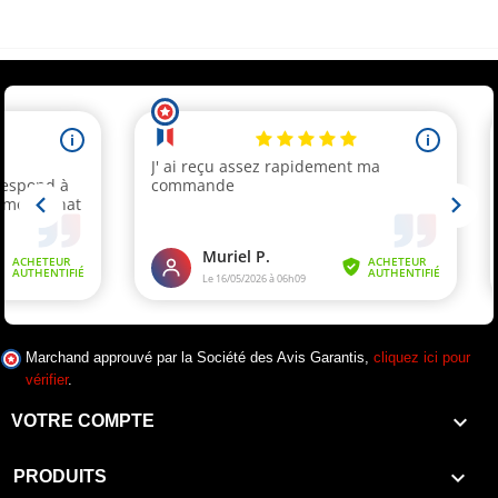
(par mail). * Code promo valable une seule fois par client.
Marchand approuvé par la Société des Avis Garantis,
cliquez ici pour
vérifier
.

VOTRE COMPTE

PRODUITS