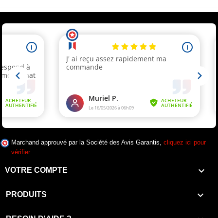
Marchand approuvé par la Société des Avis Garantis,
cliquez ici pour
vérifier
.

VOTRE COMPTE

PRODUITS