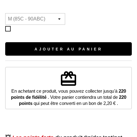
(2 avis)
Blanc
AJOUTER AU PANIER
redeem
En achetant ce produit, vous pouvez collecter jusqu'à
220
points de fidélité
. Votre panier contiendra un total de
220
points
qui peut être converti en un bon de
2,20 €
.