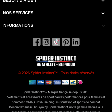

BESOIN D'AIDE ?

NOS SERVICES
keyboard_arrow_down
INFORMATIONS
© 2026 Spider Instinct™ - Tous droits réservés
Spider Instinct™ – Marque française depuis 2010
Vêtements et accessoires de sport hautes performances pour femmes et
hommes : MMA, Cross-Training, musculation et sports de combat.
Découvrez aussi FlipGym by Spider Instinct, notre gamme dédiée à la