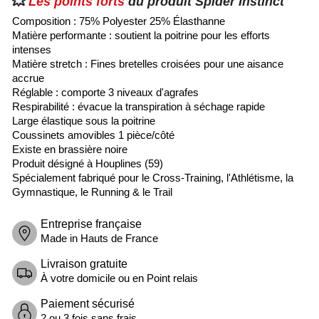
💥
Les points forts
du produit Spider Instinct
Composition : 75% Polyester 25% Élasthanne
Matière performante : soutient la poitrine pour les efforts
intenses
Matière stretch : Fines bretelles croisées pour une aisance
accrue
Réglable : comporte 3 niveaux d'agrafes
Respirabilité : évacue la transpiration à séchage rapide
Large élastique sous la poitrine
Coussinets amovibles 1 pièce/côté
Existe en brassière
noire
Produit désigné à Houplines (59)
Spécialement fabriqué pour le Cross-Training, l'Athlétisme, la
Gymnastique, le Running & le Trail
Entreprise française
Made in Hauts de France
Livraison gratuite
À votre domicile ou en Point relais
Paiement sécurisé
2 ou 3 fois sans frais