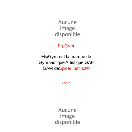
FlipGym
FlipGym est la marque de
Gymnastique Artistique GAF
GAM de
Spider Instinct®
>>>