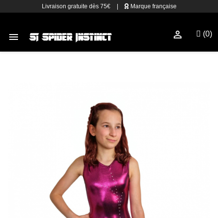
Livraison gratuite dès 75€
|
Marque française

(0)
