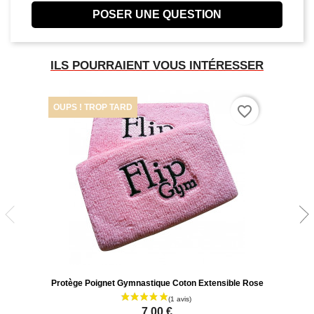
POSER UNE QUESTION
ILS POURRAIENT VOUS INTÉRESSER
OUPS ! TROP TARD
favorite_border
Protège Poignet Gymnastique Coton Extensible Rose
7,00 €