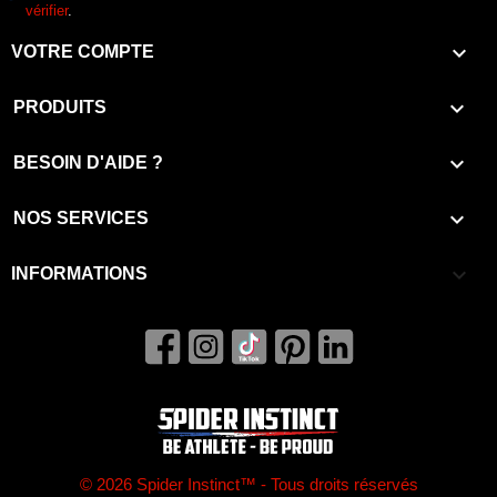
vérifier
.

VOTRE COMPTE

PRODUITS

BESOIN D'AIDE ?

NOS SERVICES
keyboard_arrow_down
INFORMATIONS
© 2026 Spider Instinct™ - Tous droits réservés