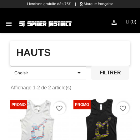
Livraison gratuite dès 75€
|
Marque française

(0)

HAUTS

FILTRER
Choisir
Affichage 1-2 de 2 article(s)
favorite_border
favorite_border