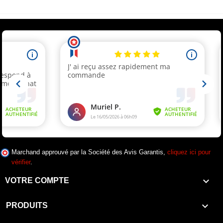
Marchand approuvé par la Société des Avis Garantis,
cliquez ici pour
vérifier
.

VOTRE COMPTE

PRODUITS