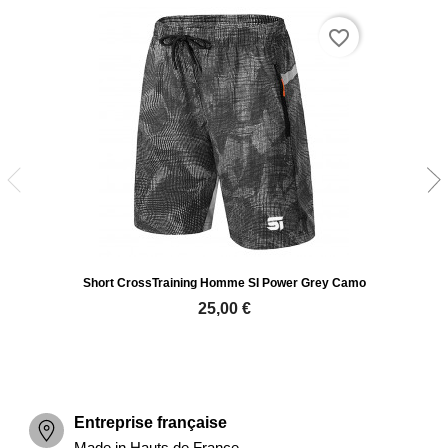
favorite_border
Short CrossTraining Homme SI Power Grey Camo
25,00 €
Entreprise française
Made in Hauts de France