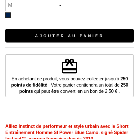
Bleu
marine
AJOUTER AU PANIER
redeem
En achetant ce produit, vous pouvez collecter jusqu'à
250
points de fidélité
. Votre panier contiendra un total de
250
points
qui peut être converti en un bon de
2,50 €
.
Alliez instinct de performeur et style urbain avec le Short
Entraînement Homme SI Power Blue Camo, signé Spider
Instinct™, marque française depuis 2010.