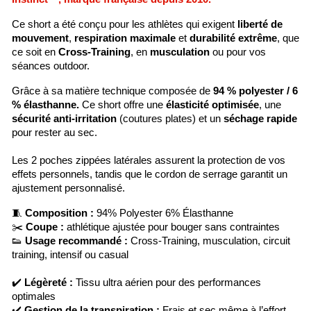
Ce short a été conçu pour les athlètes qui exigent
liberté de
mouvement
,
respiration maximale
et
durabilité extrême
, que
ce soit en
Cross-Training
, en
musculation
ou pour vos
séances outdoor.
Grâce à sa matière technique composée de
94 % polyester / 6
% élasthanne.
Ce short offre une
élasticité optimisée
, une
sécurité anti-irritation
(coutures plates) et un
séchage rapide
pour rester au sec.
Les 2 poches zippées latérales assurent la protection de vos
effets personnels, tandis que le cordon de serrage garantit un
ajustement personnalisé.
🧵
Composition :
94% Polyester 6% Élasthanne
✂️
Coupe :
athlétique ajustée pour bouger sans contraintes
👟
Usage recommandé :
Cross-Training, musculation, circuit
training, intensif ou casual
✔️
Légèreté :
Tissu ultra aérien pour des performances
optimales
✔️
Gestion de la transpiration :
Frais et sec même à l’effort