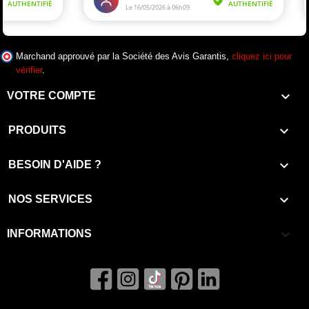
Marchand approuvé par la Société des Avis Garantis,
cliquez ici pour
vérifier
.

VOTRE COMPTE

PRODUITS

BESOIN D'AIDE ?

NOS SERVICES
keyboard_arrow_down
INFORMATIONS