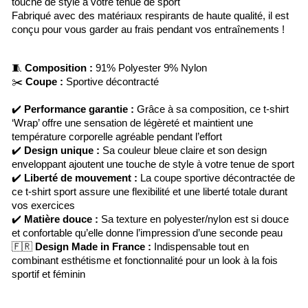
touche de style à votre tenue de sport
Fabriqué avec des matériaux respirants de haute qualité, il est
conçu pour vous garder au frais pendant vos entraînements !
🧵
Composition :
91% Polyester 9% Nylon
✂️
Coupe :
Sportive décontracté
✔️
Performance garantie :
Grâce à sa composition, ce t-shirt
‘Wrap’ offre une sensation de légèreté et maintient une
température corporelle agréable pendant l’effort
✔️
Design unique :
Sa couleur bleue claire et son design
enveloppant ajoutent une touche de style à votre tenue de sport
✔️
Liberté de mouvement :
La coupe sportive décontractée de
ce t-shirt sport assure une flexibilité et une liberté totale durant
vos exercices
✔️
Matière douce :
Sa texture en polyester/nylon est si douce
et confortable qu’elle donne l’impression d’une seconde peau
🇫🇷
Design Made in France :
Indispensable tout en
combinant esthétisme et fonctionnalité pour un look à la fois
sportif et féminin