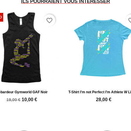
ILS POURRAIENT VOUS INTÉRESSER
favorite_border
favori
bardeur Gymworld GAF Noir
T-Shirt I'm not Perfect I'm Athlete W Li
10,00 €
28,00 €
19,00 €