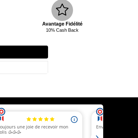
Avantage Fidélité
10% Cash Back
ecevez un code réduction
 client.