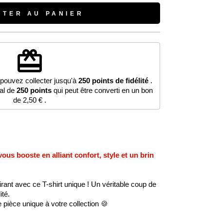
UTER AU PANIER
redeem
 pouvez collecter jusqu'à
250
points de fidélité
.
tal de
250
points
qui peut être converti en un bon
de
2,50 €
.
ous booste en alliant confort, style et un brin
ant avec ce T-shirt unique ! Un véritable coup de
ité.
e pièce unique à votre collection 🍪