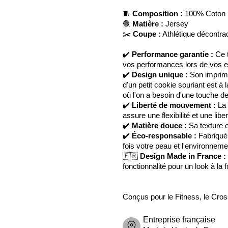
🧵
Composition :
100% Coton 
🧶
Matière :
Jersey
✂️
Coupe :
Athlétique décontra
✔️
Performance garantie :
Ce t
vos performances lors de vos 
✔️
Design unique :
Son imprim
d'un petit cookie souriant est à 
où l'on a besoin d'une touche de
✔️
Liberté de mouvement :
La 
assure une flexibilité et une lib
✔️
Matière douce :
Sa texture e
✔️
Éco-responsable :
Fabriqué 
fois votre peau et l'environneme
🇫🇷
Design Made in France :
fonctionnalité pour un look à la f
Conçus pour le Fitness, le Cros
Entreprise française