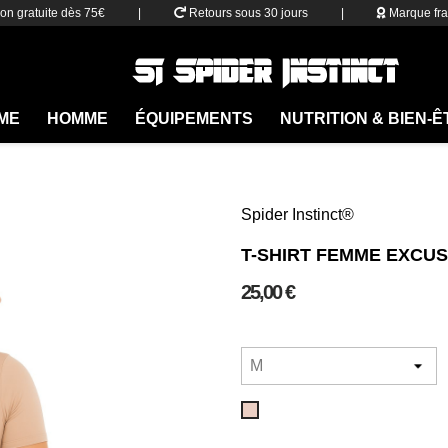
son gratuite dès 75€
|
Retours sous 30 jours
|
Marque fra
ME
HOMME
ÉQUIPEMENTS
NUTRITION & BIEN-
Spider Instinct®
T-SHIRT FEMME EXCUS
25,00 €
Rosée