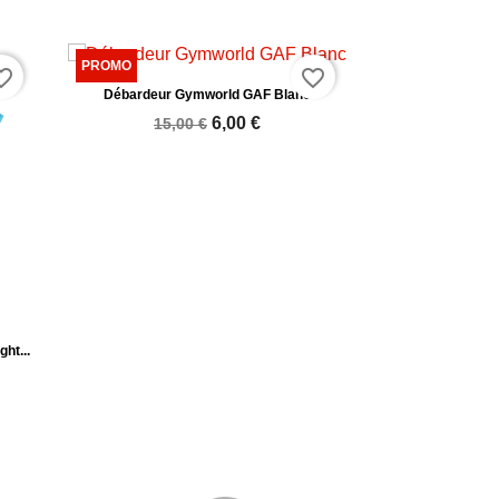
te_border
favorite_border
Débardeur Gymworld GAF Blanc
6,00 €
15,00 €
ght...