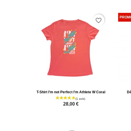
favorite_border
T-Shirt I'm not Perfect I'm Athlete W Coral
Dé
28,00 €