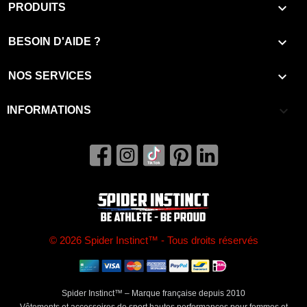

PRODUITS

BESOIN D'AIDE ?

NOS SERVICES
keyboard_arrow_down
INFORMATIONS
© 2026 Spider Instinct™ - Tous droits réservés
Spider Instinct™ – Marque française depuis 2010
Vêtements et accessoires de sport hautes performances pour femmes et