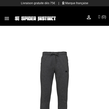
Livraison gratuite dès 75€
|
Marque française

(0)
