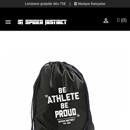
Livraison gratuite dès 75€
|
Marque française

(0)
