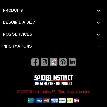

PRODUITS

BESOIN D'AIDE ?

NOS SERVICES
keyboard_arrow_down
INFORMATIONS
© 2026 Spider Instinct™ - Tous droits réservés