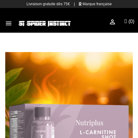
Livraison gratuite dès 75€
|
Marque française

(0)
