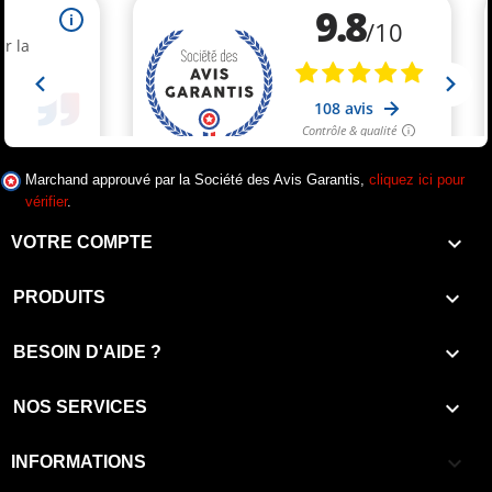
Marchand approuvé par la Société des Avis Garantis,
cliquez ici pour
vérifier
.

VOTRE COMPTE

PRODUITS

BESOIN D'AIDE ?

NOS SERVICES
keyboard_arrow_down
INFORMATIONS