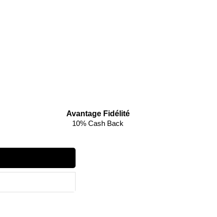
Avantage Fidélité
10% Cash Back
ecevez un code réduction
 client.