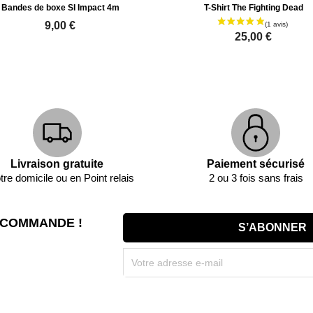
Bandes de boxe SI Impact 4m
T-Shirt The Fighting Dead
9,00 €
25,00 €
Livraison gratuite
Paiement sécurisé
tre domicile ou en Point relais
2 ou 3 fois sans frais
 COMMANDE !
Souscrivez immédiatement à notre newsletter et r
(par mail). * Code promo valable une seule fois par