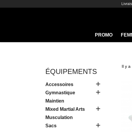
Livrai
PROMO
FEM
Il y a
ÉQUIPEMENTS

Accessoires

Gymnastique
Maintien

Mixed Martial Arts
Musculation

Sacs