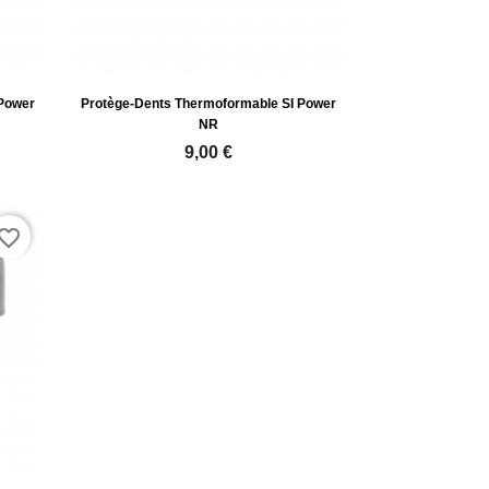
 Power
Protège-Dents Thermoformable SI Power
NR
9,00 €
vorite_border