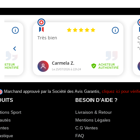
Marchand approuvé par la Société des Avis Garantis,
cliquez ici pour vérifi
UITS
BESOIN D'AIDE ?
ions Sport
Livraison & Retour
autés
Mentions Légales
ntes
C.G Ventes
stique
FAQ