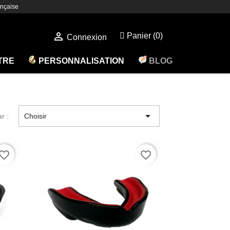
nçaise

Panier
(0)
Connexion
ÊTRE
PERSONNALISATION
BLOG

ar :
Choisir
vorite_border
favorite_border