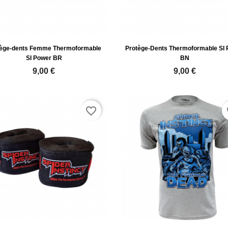
tège-dents Femme Thermoformable
Protège-Dents Thermoformable SI
SI Power BR
BN
9,00 €
9,00 €
favorite_border
fa