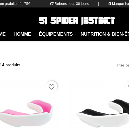
son gratuite dès 75€
|
Retours sous 30 jours
|
Marque fra
ME
HOMME
ÉQUIPEMENTS
NUTRITION & BIEN-
 14 produits.
Trier p
favorite_border
fa